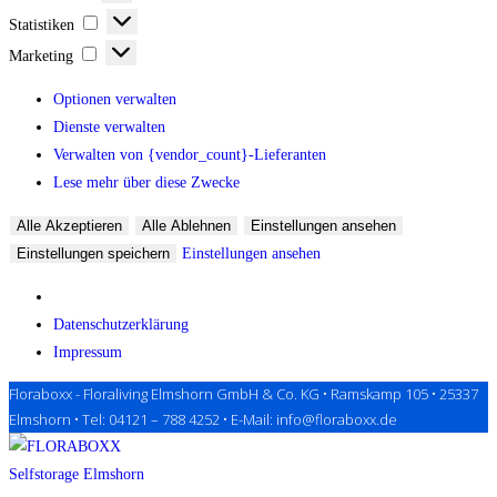
Statistiken
Statistiken
Marketing
Marketing
Optionen verwalten
Dienste verwalten
Verwalten von {vendor_count}-Lieferanten
Lese mehr über diese Zwecke
Alle Akzeptieren
Alle Ablehnen
Einstellungen ansehen
Einstellungen speichern
Einstellungen ansehen
Datenschutzerklärung
Impressum
Floraboxx - Floraliving Elmshorn GmbH & Co. KG • Ramskamp 105 • 25337
Zum
Elmshorn •
Tel: 04121 – 788 4252
•
E-Mail: info@floraboxx.de
Inhalt
springen