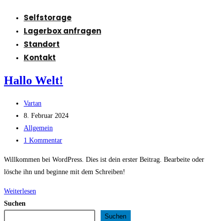
Selfstorage
Lagerbox anfragen
Standort
Kontakt
Hallo Welt!
Beitrags-
Vartan
Autor:
Beitrag
8. Februar 2024
veröffentlicht:
Beitrags-
Allgemein
Kategorie:
Beitrags-
1 Kommentar
Kommentare:
Willkommen bei WordPress. Dies ist dein erster Beitrag. Bearbeite oder
lösche ihn und beginne mit dem Schreiben!
Hallo
Weiterlesen
Welt!
Suchen
Suchen