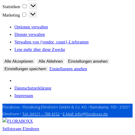
Statistiken
Statistiken
Marketing
Marketing
Optionen verwalten
Dienste verwalten
Verwalten von {vendor_count}-Lieferanten
Lese mehr über diese Zwecke
Alle Akzeptieren
Alle Ablehnen
Einstellungen ansehen
Einstellungen speichern
Einstellungen ansehen
Datenschutzerklärung
Impressum
Floraboxx - Floraliving Elmshorn GmbH & Co. KG • Ramskamp 105 • 25337
Zum
Elmshorn •
Tel: 04121 – 788 4252
•
E-Mail: info@floraboxx.de
Inhalt
springen